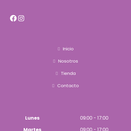
F
I
a
n
c
s
e
t
b
a
o
g
o
r
k
a
Inicio
m
Nosotros
Tienda
Contacto
Lunes
09:00 - 17:00
Martes
09:00 - 17:00