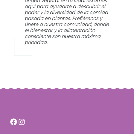
origen vegetal en tu vida, estamos
aquí para ayudarte a descubrir el
poder y la diversidad de la comida
basada en plantas. Prefiérenos y
únete a nuestra comunidad, donde
el bienestar y la alimentación
consciente son nuestra máxima
prioridad.
F
I
a
n
c
s
e
t