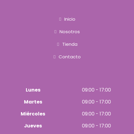
b
a
o
g
o
r
k
a
Inicio
m
Nosotros
Tienda
Contacto
Lunes
09:00 - 17:00
Martes
09:00 - 17:00
Miércoles
09:00 - 17:00
Jueves
09:00 - 17:00