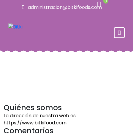
0
Skip
administracion@bitkifoods.com
to
content
Quiénes somos
La dirección de nuestra web es:
https://www.bitkifood.com
Comentarios