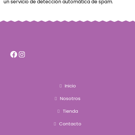
un servicio de detección automática de spam.
F
I
a
n
c
s
e
t
b
a
o
g
o
r
k
a
Inicio
m
Nosotros
Tienda
Contacto