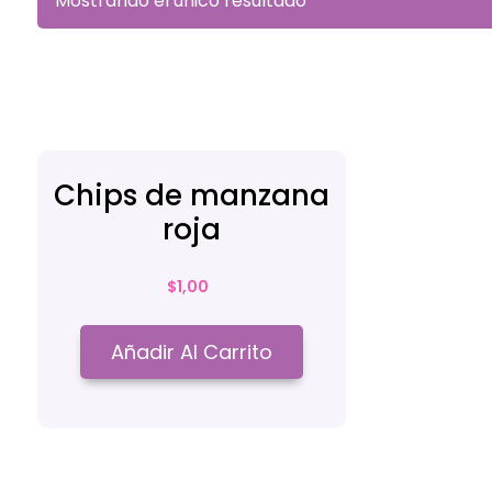
Mostrando el único resultado
Chips de manzana
roja
$
1,00
Añadir Al Carrito