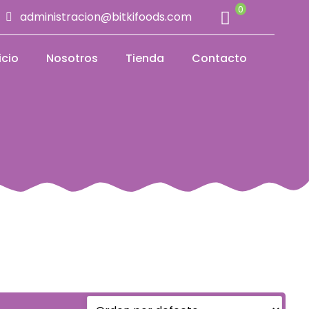
0
administracion@bitkifoods.com
icio
Nosotros
Tienda
Contacto