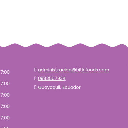
administracion@bitkifoods.com
17:00
0983567934
17:00
Guayaquil
Ecuador
,
17:00
17:00
17:00